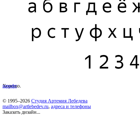
Хорошо.
шрифт
© 1995–2026
Студия Артемия Лебедева
mailbox@artlebedev.ru
,
адреса и телефоны
Заказать дизайн...