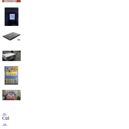
←
Ctrl
→