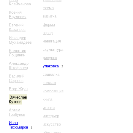
Клейменова
схема
Ксения
визитка
Ерулевич
форма
Евгений
Казанцев
город
Искандер
навигация
Мухамадеев
скульптура
Валентин
Лощинин
рисунок
Александр
упаковка
2
Штефанец
социалка
Василий
Сергеев
коллаж
Егор Жгун
композиция
Вячеслав
книга
Кутеев
иконки
Артем
Горбунов
интерьер
Иван
искусство
Тихомиров
1
айдентика