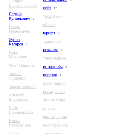
3
Людвиг
Быстроновский
сайт
12
Сергей
техдизайн
Кулинкович
1
объект
Павел
Герасимчук
шрифт
1
Эркен
транспорт
Кагаров
1
реклама
2
Илья
Михайлов
типографика
Олег Пащенко
интерфейс
5
Таисия
верстка
1
Лушенко
фотография
Тимур Бурбаев
промдизайн
Алексей
Шаршаков
архитектура
Рома
плакат
Воронежский
каллиграфия
Елена
Новоселова
инфографика
Анна
трехмерка