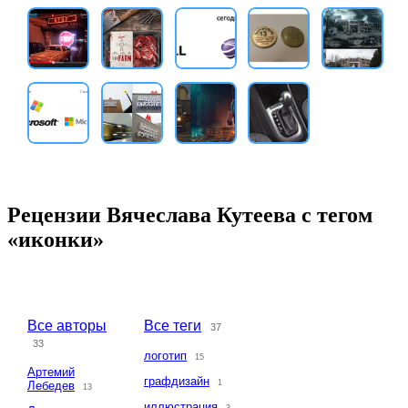
Рецензии Вячеслава Кутеева с тегом
«иконки»
Все авторы
Все теги
37
33
логотип
15
Артемий
графдизайн
1
Лебедев
13
иллюстрация