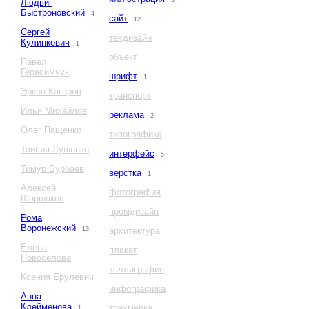
3
Людвиг
Быстроновский
4
сайт
12
Сергей
техдизайн
Кулинкович
1
объект
Павел
Герасимчук
шрифт
1
Эркен Кагаров
транспорт
Илья Михайлов
реклама
2
Олег Пащенко
типографика
Таисия Лушенко
интерфейс
5
Тимур Бурбаев
верстка
1
Алексей
фотография
Шаршаков
промдизайн
Рома
Воронежский
13
архитектура
Елена
плакат
Новоселова
каллиграфия
Ксения Ерулевич
инфографика
Анна
Клейменова
трехмерка
1