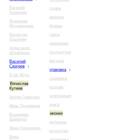
Евгений
схема
Казанцев
визитка
Искандер
Мухамадеев
форма
Валентин
город
Лощинин
навигация
Александр
скульптура
Штефанец
рисунок
Василий
Сергеев
1
упаковка
2
Егор Жгун
социалка
Вячеслав
коллаж
Кутеев
композиция
Артем Горбунов
книга
Иван Тихомиров
иконки
Владимир
Шрейдер
интерьер
Иван Оленкевич
искусство
Вера
айдентика