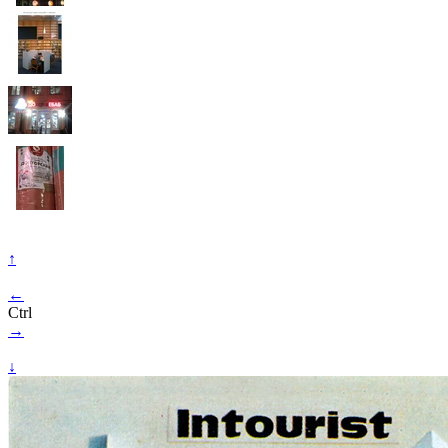
↑
←
Ctrl
→
↓