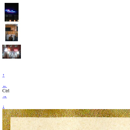
↑
←
Ctrl
→
↓