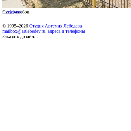
Супер-заебок.
граффити
© 1995–2026
Студия Артемия Лебедева
mailbox@artlebedev.ru
,
адреса и телефоны
Заказать дизайн...