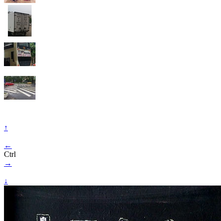
↑
←
Ctrl
→
↓