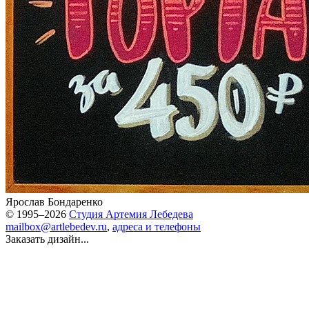
Ярослав Бондаренко
© 1995–2026
Студия Артемия Лебедева
mailbox@artlebedev.ru
,
адреса и телефоны
Заказать дизайн...