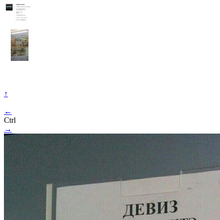
↑
←
Ctrl
→