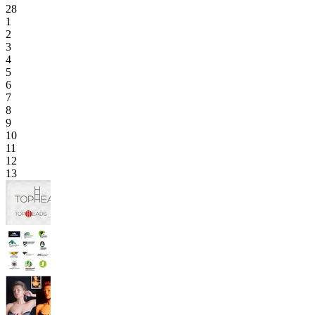
28
1
2
3
4
5
6
7
8
9
10
11
12
13