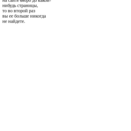
на сайте Бюро до какой-
нибудь страницы,
то во второй раз
вы ее больше никогда
не найдете.