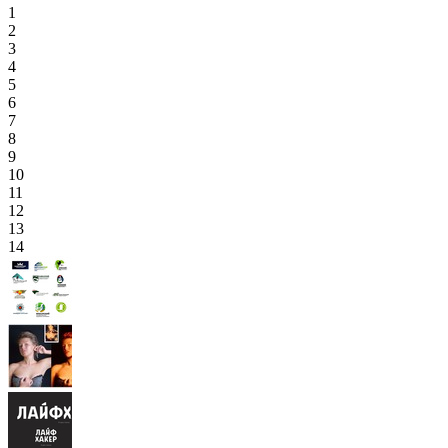
1
2
3
4
5
6
7
8
9
10
11
12
13
14