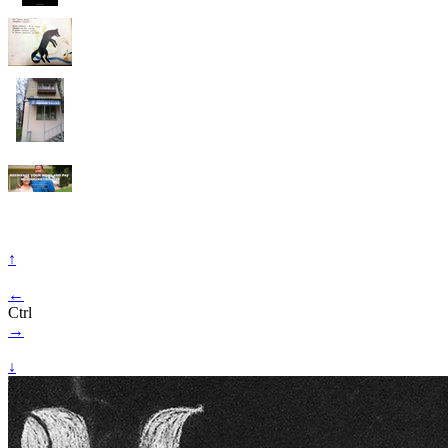
↑
←
Ctrl
→
↓