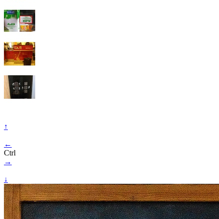
↑
←
Ctrl
→
↓