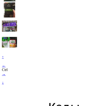
↑
←
Ctrl
→
↓