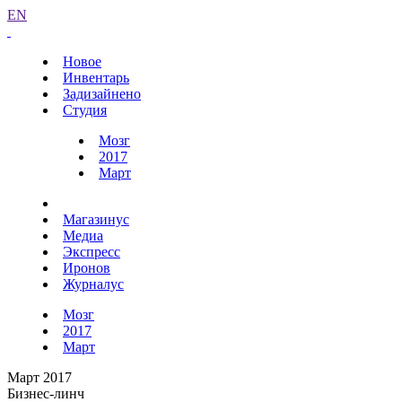
EN
Новое
Инвентарь
Задизайнено
Студия
Мозг
2017
Март
Магазинус
Медиа
Экспресс
Иронов
Журналус
Мозг
2017
Март
Март 2017
Бизнес-линч