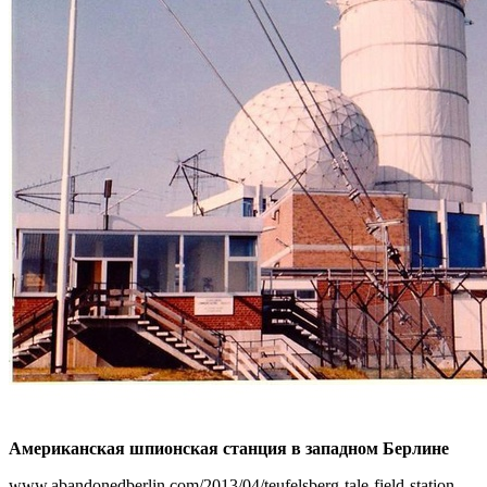
Американская шпионская станция в западном Берлине
www.abandonedberlin.com/2013/04/teufelsberg-tale-field-station-