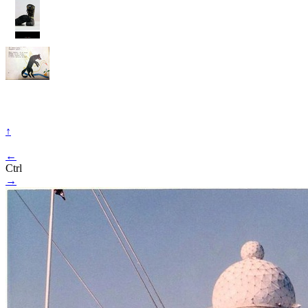
↑
←
Ctrl
→