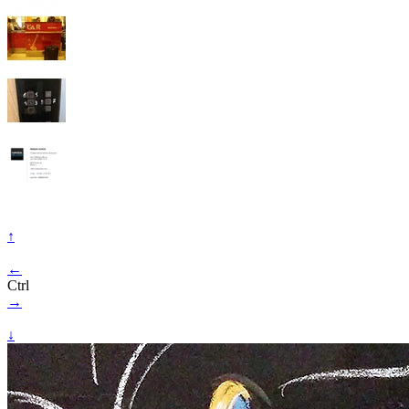
↑
←
Ctrl
→
↓