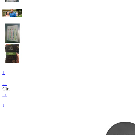
↑
←
Ctrl
→
↓