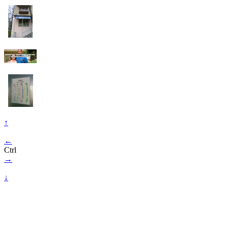
↑
←
Ctrl
→
↓