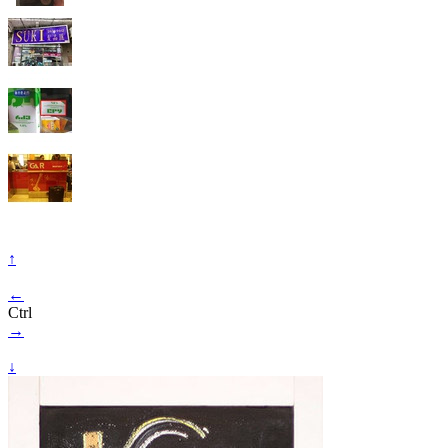
↑
←
Ctrl
→
↓