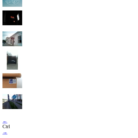
←
Ctrl
→