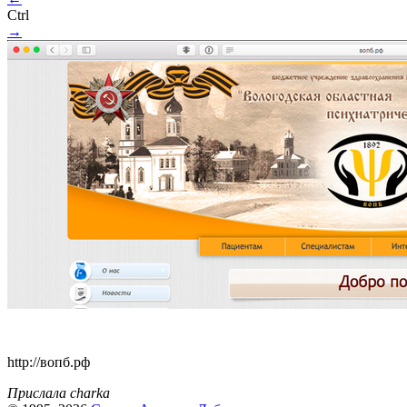
Ctrl
→
http://вопб.рф
Прислала charka