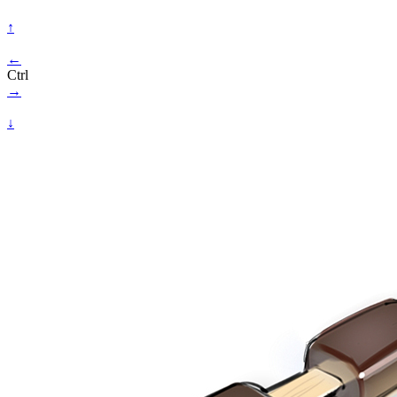
↑
←
Ctrl
→
↓