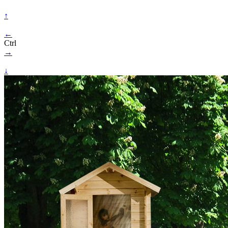
↑
←
Ctrl
→
↓