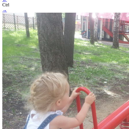
Ctrl
→