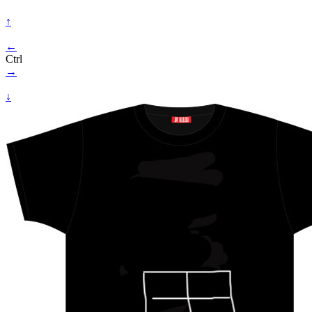
↑
←
Ctrl
→
↓