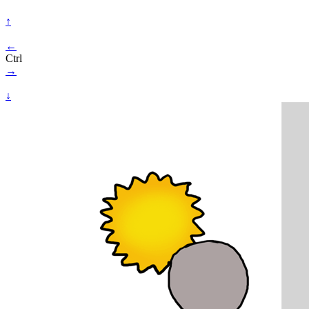
↑
←
Ctrl
→
↓