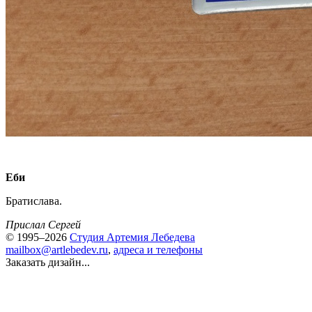
Еби
Братислава.
Прислал Сергей
© 1995–2026
Студия Артемия Лебедева
mailbox@artlebedev.ru
,
адреса и телефоны
Заказать дизайн...