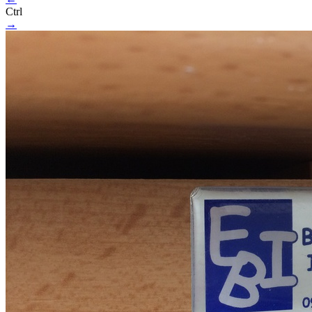
Ctrl
→