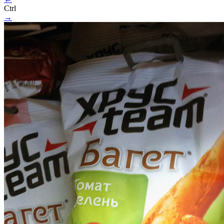
Ctrl
→