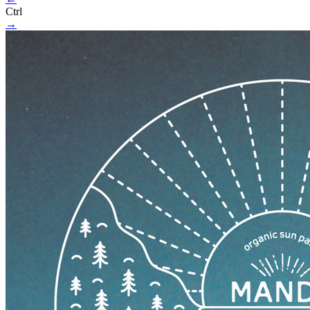
Ctrl
→