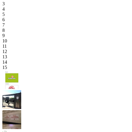
3
4
5
6
7
8
9
10
11
12
13
14
15