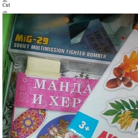
Ctrl
→