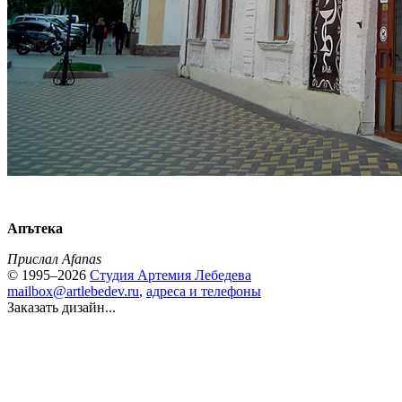
Апътека
Прислал Afanas
© 1995–2026
Студия Артемия Лебедева
mailbox@artlebedev.ru
,
адреса и телефоны
Заказать дизайн...