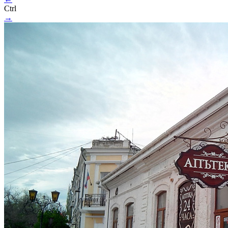
Ctrl
→