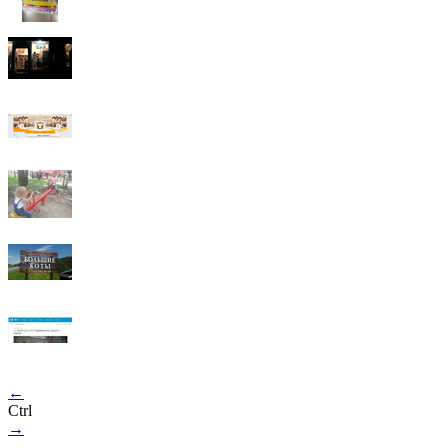
←
Ctrl
→