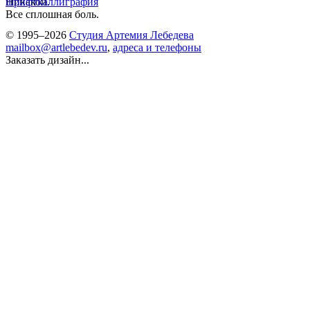
Никакой.
шрифт
каллиграфия
Все сплошная боль.
© 1995–2026
Студия Артемия Лебедева
mailbox@artlebedev.ru
,
адреса и телефоны
Заказать дизайн...