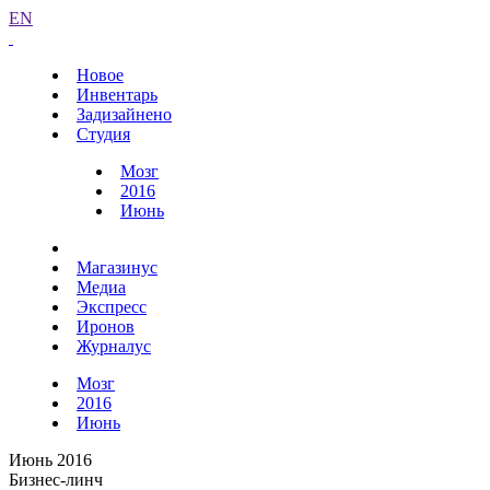
EN
Новое
Инвентарь
Задизайнено
Студия
Мозг
2016
Июнь
Магазинус
Медиа
Экспресс
Иронов
Журналус
Мозг
2016
Июнь
Июнь 2016
Бизнес-линч