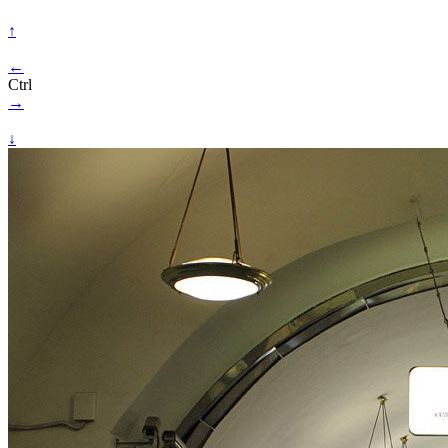
↑
←
Ctrl
→
↓