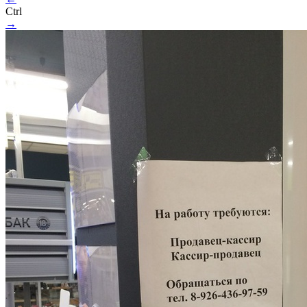
Ctrl
→