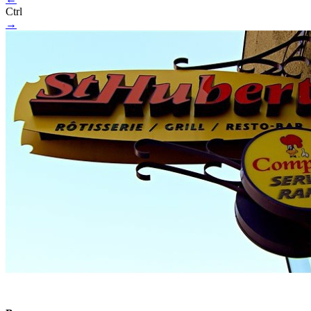
Ctrl
→