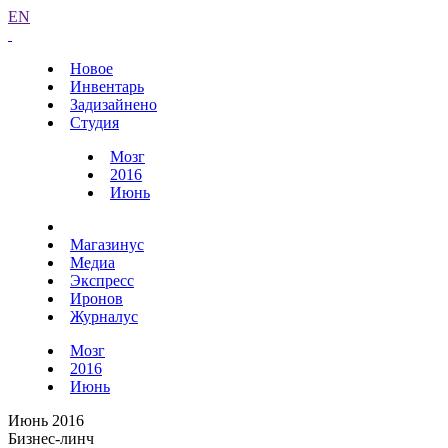
EN
Новое
Инвентарь
Задизайнено
Студия
Мозг
2016
Июнь
Магазинус
Медиа
Экспресс
Иронов
Журналус
Мозг
2016
Июнь
Июнь 2016
Бизнес-линч