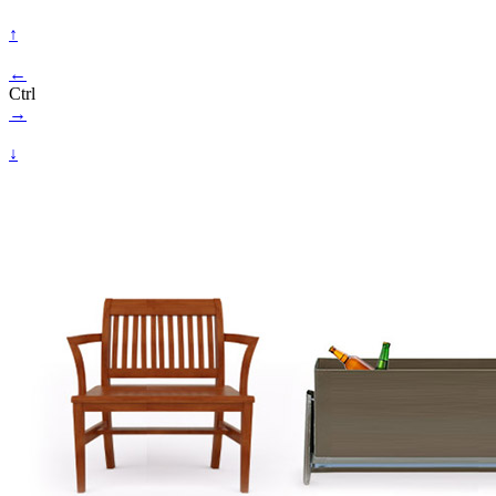
↑
←
Ctrl
→
↓