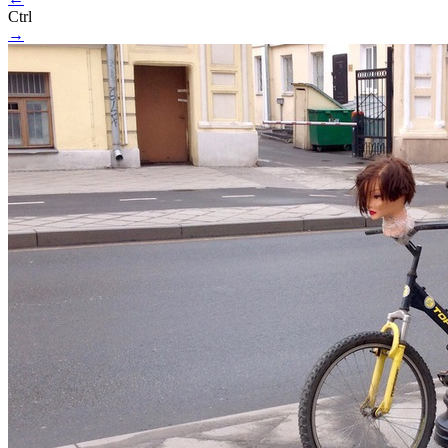
Ctrl
→