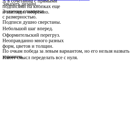
А в сочетании с прямыми
Заказать дизайн...
подписями на кнопках еще
Значение сливается
и выглядит небрежно.
с размерностью.
Подписи душно сверстаны.
Небольшой шаг вперед.
Оформительский перегруз.
Неоправданно много разных
форм, цветов и толщин.
По очкам победа за левым вариантом, но его нельзя назвать
хорошим.
Имеет смысл переделать все с нуля.