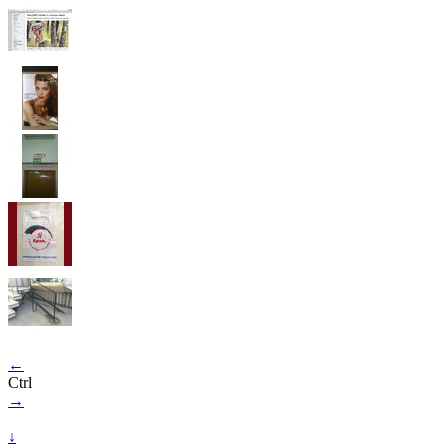
←
Ctrl
→
↓