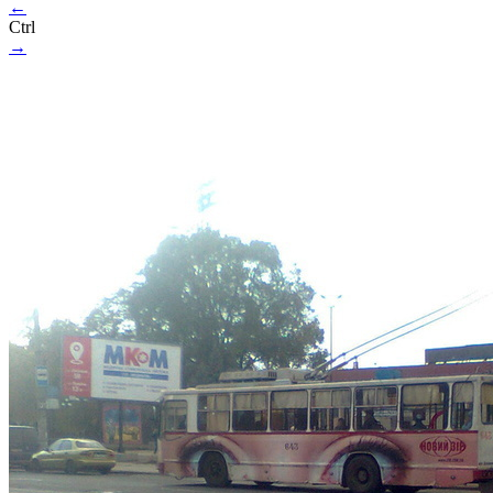
←
Ctrl
→