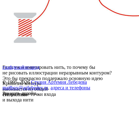
Если уж и имитировать нить, то почему бы
графдизайн
город
не рисовать иллюстрации неразрывным контуром?
Это бы прекрасно поддержало основную идею
© 1995–2026
Студия Артемия Лебедева
Кривизна контура
mailbox@artlebedev.ru
,
адреса и телефоны
выбивается из общей
Заказать дизайн...
Неприятные точки входа
стилистики
и выхода нити