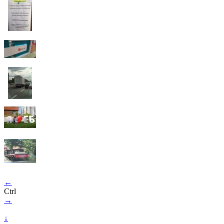
←
Ctrl
→
↓