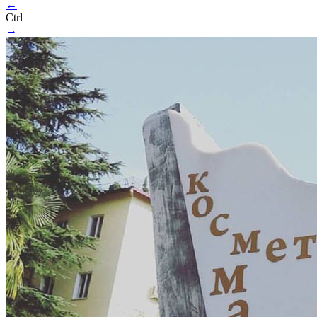
←
Ctrl
→