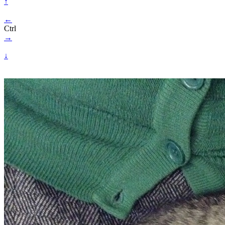
↑
←
Ctrl
→
↓