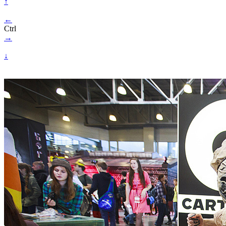
↑
←
Ctrl
→
↓