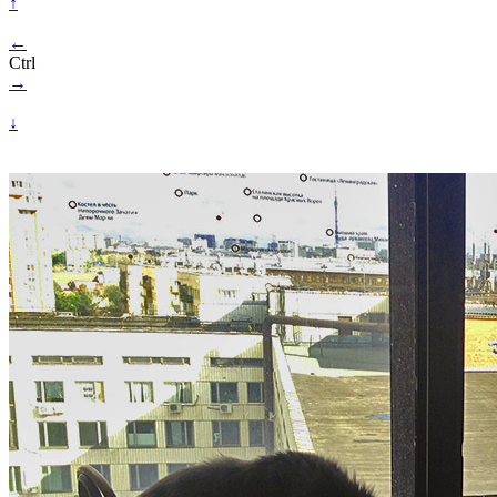
↑
←
Ctrl
→
↓