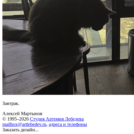
Завтрак.
Алексей Мартынов
© 1995–2026
Студия Артемия Лебедева
mailbox@artlebedev.ru
,
адреса и телефоны
Заказать дизайн...