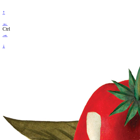
↑
←
Ctrl
→
↓