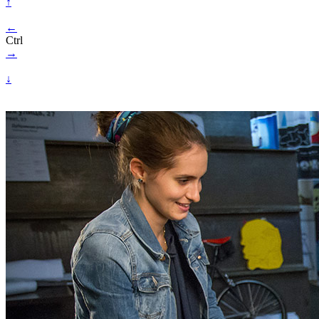
↑
←
Ctrl
→
↓