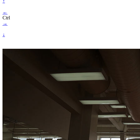
↑
←
Ctrl
→
↓