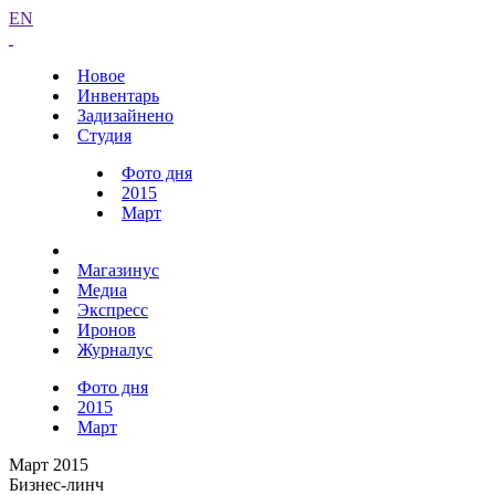
EN
Новое
Инвентарь
Задизайнено
Студия
Фото дня
2015
Март
Магазинус
Медиа
Экспресс
Иронов
Журналус
Фото дня
2015
Март
Март 2015
Бизнес-линч